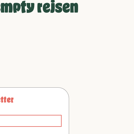
mpty rejsen
t se vores nyeste
inger og andre
nyheder
tter