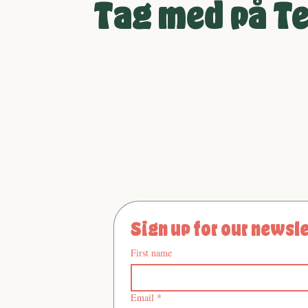
ud
Tag med på Te
Hver den første til a
produkter, lancer
spændende 
Y
Sign up for our newsle
First name
Email
*