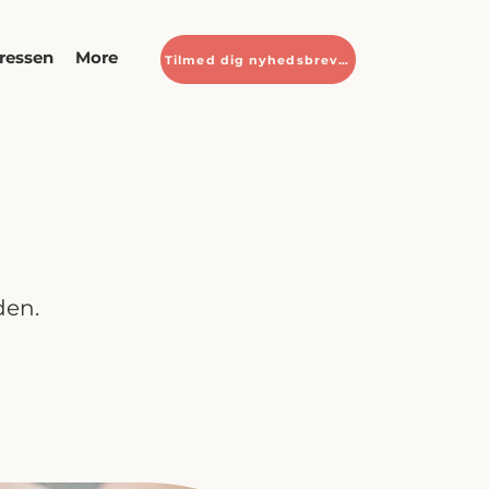
ressen
More
Tilmed dig nyhedsbrevet
den.