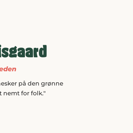
iisgaard
kæden
nnesker på den grønne
 nemt for folk."