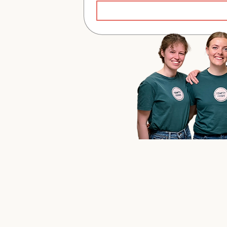
Ana, Cecilie 
Stift
"Stay tem