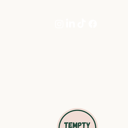
Fødevaregodkendelse
Privat politik
Vilkår & betingelser
CVR: 42594962