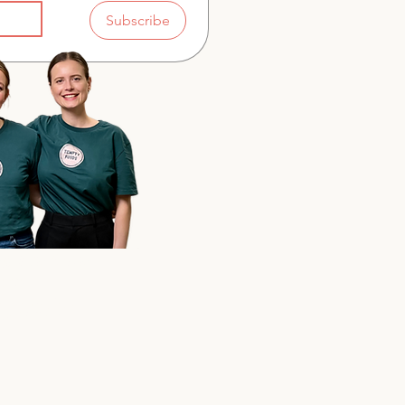
Subscribe
og Martina –
ere
pted!"